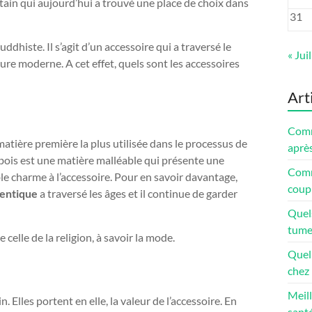
bétain qui aujourd’hui a trouvé une place de choix dans
31
ddhiste. Il s’agit d’un accessoire qui a traversé le
« Juil
ure moderne. A cet effet, quels sont les accessoires
Art
Comm
tière première la plus utilisée dans le processus de
après
le bois est une matière malléable qui présente une
Comme
e charme à l’accessoire. Pour en savoir davantage,
coup 
hentique
a traversé les âges et il continue de garder
Quel
tume
celle de la religion, à savoir la mode.
Quel 
chez 
Meill
 Elles portent en elle, la valeur de l’accessoire. En
santé