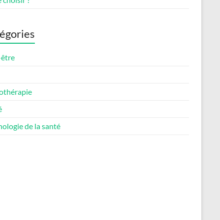
égories
-être
othérapie
é
ologie de la santé