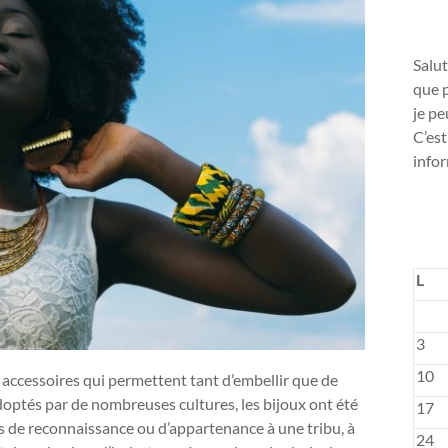
Salut
que p
je pe
C’est
infor
L
3
10
s accessoires qui permettent tant d’embellir que de
 adoptés par de nombreuses cultures, les bijoux ont été
17
s de reconnaissance ou d’appartenance à une tribu, à
24