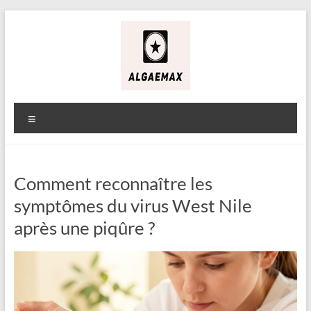
Aller
au
contenu
Alga
&
Menu
Max
Comment reconnaître les
symptômes du virus West Nile
après une piqûre ?