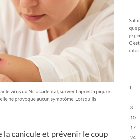
Salut
que p
je pe
C’est
infor
L
r le virus du Nil occidental, survient après la piqûre
, elle ne provoque aucun symptôme. Lorsqu'ils
3
10
17
la canicule et prévenir le coup
24