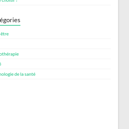
égories
-être
othérapie
é
ologie de la santé