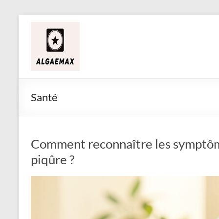
Aller
Alga
au
contenu
&
Max
Santé
Comment reconnaître les symptôm
piqûre ?