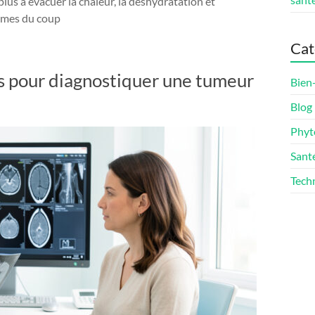
plus à évacuer la chaleur, la déshydratation et
tômes du coup
Cat
s pour diagnostiquer une tumeur
Bien
Blog
Phyt
Sant
Techn