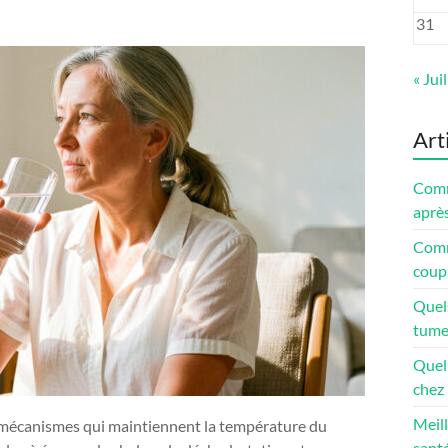
31
« Juil
Art
Comm
après
Comme
coup 
Quel
tume
Quel 
chez 
Meill
es mécanismes qui maintiennent la température du
santé