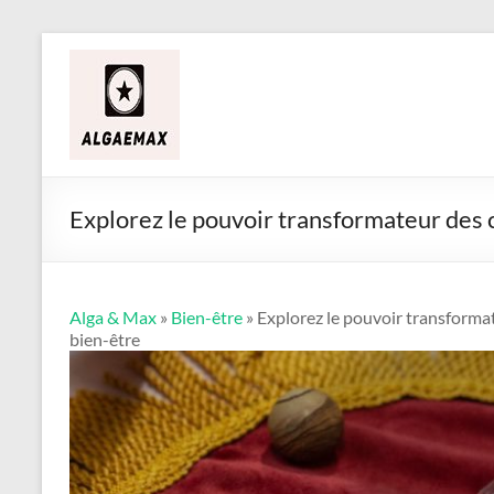
Aller
Alga
au
contenu
&
Max
Explorez le pouvoir transformateur des c
Alga & Max
»
Bien-être
» Explorez le pouvoir transformate
bien-être