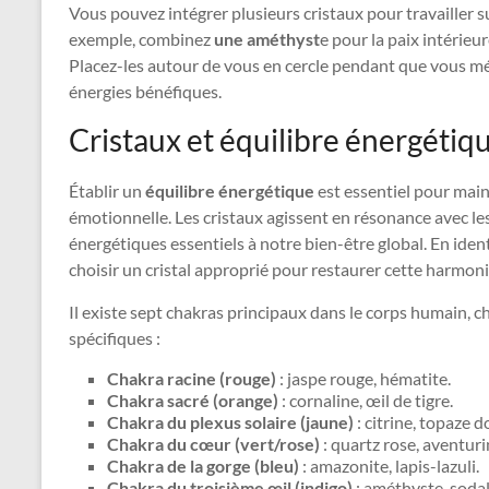
Vous pouvez intégrer plusieurs cristaux pour travailler 
exemple, combinez
une améthyst
e pour la paix intérieu
Placez-les autour de vous en cercle pendant que vous méd
énergies bénéfiques.
Cristaux et équilibre énergétiq
Établir un
équilibre énergétique
est essentiel pour mai
émotionnelle. Les cristaux agissent en résonance avec le
énergétiques essentiels à notre bien-être global. En iden
choisir un cristal approprié pour restaurer cette harmoni
Il existe sept chakras principaux dans le corps humain, c
spécifiques :
Chakra racine (rouge)
: jaspe rouge, hématite.
Chakra sacré (orange)
: cornaline, œil de tigre.
Chakra du plexus solaire (jaune)
: citrine, topaze d
Chakra du cœur (vert/rose)
: quartz rose, aventuri
Chakra de la gorge (bleu)
: amazonite, lapis-lazuli.
Chakra du troisième œil (indigo)
: améthyste, sodal