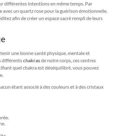
sur différentes intentions en même temps. Par
re avec un quartz rose pour la guérison émotionnelle.
itez afin de créer un espace sacré rempli de leurs
ue
ntenir une bonne santé physique, mentale et
s différents
chakras
de notre corps, ces centres
tifiant quel chakra est déséquilibré, vous pouvez
e.
hacun étant associé à des couleurs et à des cristaux
orée.
ne.
ite.