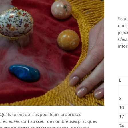
Salut
que p
je pe
C’est
infor
L
3
10
Qu’ils soient utilisés pour leurs propriétés
17
s précieuses sont au cœur de nombreuses pratiques
24
 invite à plonger en profondeur dans le pouvoir