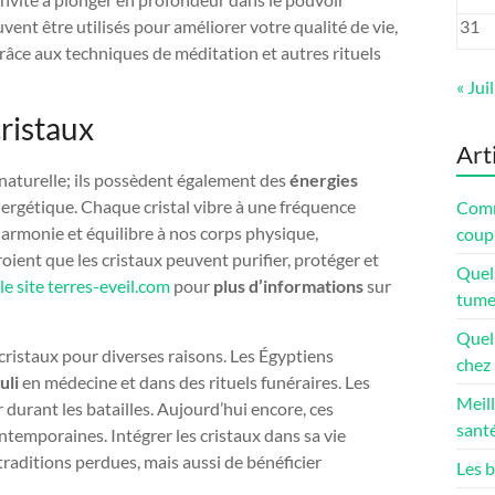
ent être utilisés pour améliorer votre qualité de vie,
31
grâce aux techniques de méditation et autres rituels
« Juil
ristaux
Art
 naturelle; ils possèdent également des
énergies
ergétique. Chaque cristal vibre à une fréquence
Comme
harmonie et équilibre à nos corps physique,
coup 
roient que les cristaux peuvent purifier, protéger et
Quel
 le site terres-eveil.com
pour
plus d’informations
sur
tume
Quel 
s cristaux pour diverses raisons. Les Égyptiens
chez 
uli
en médecine et dans des rituels funéraires. Les
Meill
 durant les batailles. Aujourd’hui encore, ces
santé
temporaines. Intégrer les cristaux dans sa vie
aditions perdues, mais aussi de bénéficier
Les b