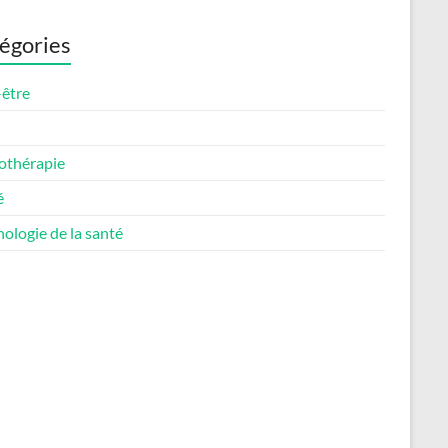
égories
-être
othérapie
é
ologie de la santé