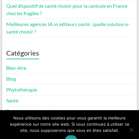
Quel dispositif de santé choisir pour la canicule en France
chez les fragiles ?
Meilleures agences IA vs éditeurs santé : quelle solution e-
santé choisir ?
Catégories
Bien-être
Blog
Phytothérapie
Santé
Technologie de la santé
Nous utilisons des cookies pour vous garantir la meilleure
expérience sur notre site web. Si vous continuez à utiliser ce
site, nous supposerons que vous en êtes satisfait.
Copyright © 2026
Alga & Max
.