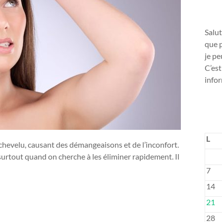
Salut
que p
je pe
C’est
infor
L
 chevelu, causant des démangeaisons et de l’inconfort.
, surtout quand on cherche à les éliminer rapidement. Il
7
14
21
28