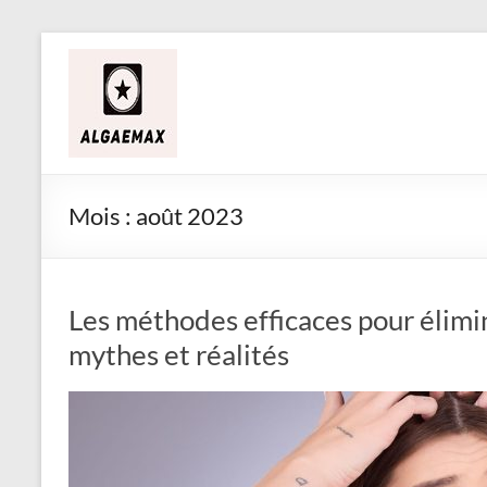
Aller
Alga
au
contenu
&
Max
Mois :
août 2023
Les méthodes efficaces pour élimin
mythes et réalités